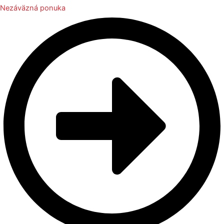
Nezáväzná ponuka