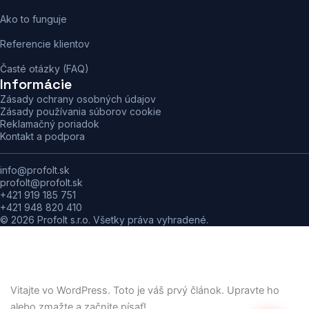
Zásady ochrany osobných údajov
Zásady používania súborov cookie
Reklamačný poriadok
Kontakt a podpora
info@profolt.sk
profolt@profolt.sk
+421 919 185 751
+421 948 820 410
© 2026 Profolt s.r.o. Všetky práva vyhradené.
Vitajte vo WordPress. Toto je váš prvý článok. Upravte ho
alebo zmažte a začnite písať!
ĎALŠÍ