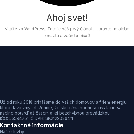
Ahoj svet!
Vitajte vo WordPress. Toto je váš prvý článok. Upravte ho alebo
zmažte a začnite písať!
Už od roku 2018 prinášame do vašich domovov a firiem energiu,
ktorá dáva zmysel. Veríme, že skutočná hodnota inštalácie sa
naplno potvrdí až časom a jej bezchybnou prevádzkou.
IČO: 55594751 IČ DPH: SK2122036411
Kontaktné informácie
Naše služby
Ako to funguje
Referencie klientov
Časté otázky (FAQ)
Informácie