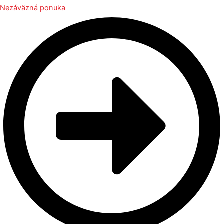
Nezáväzná ponuka