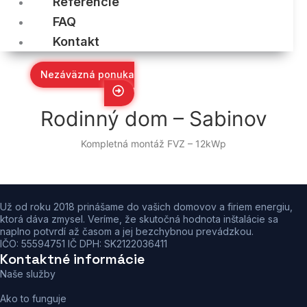
Referencie
FAQ
Kontakt
Nezáväzná ponuka
Rodinný dom – Sabinov
Kompletná montáž FVZ – 12kWp
Už od roku 2018 prinášame do vašich domovov a firiem energiu,
ktorá dáva zmysel. Veríme, že skutočná hodnota inštalácie sa
naplno potvrdí až časom a jej bezchybnou prevádzkou.
IČO: 55594751 IČ DPH: SK2122036411
Kontaktné informácie
Naše služby
Ako to funguje